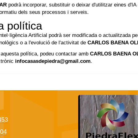
VAR
podrà incorporar, substituir o deixar d'utilitzar eines d'IA
 normatiu dels seus processos i serveis.
a política
el·ligència Artificial podrà ser modificada o actualitzada pe
lògics o a l'evolució de l'activitat de
CARLOS BAENA OL
 aquesta política, podeu contactar amb
CARLOS BAENA O
ctrònic
infocasasdepiedra@gmail.com
.
453
04