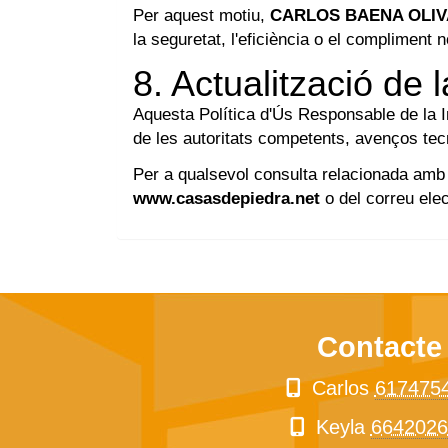
Per aquest motiu,
CARLOS BAENA OLI
la seguretat, l'eficiència o el compliment
8. Actualització de l
Aquesta Política d'Ús Responsable de la Int
de les autoritats competents, avenços tecno
Per a qualsevol consulta relacionada amb
www.casasdepiedra.net
o del correu ele
Contacte
Carlos
617475
Keyla
6642026