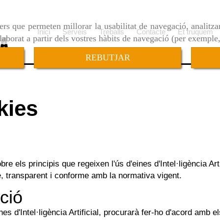
ers que permeten millorar la usabilitat de navegació, analitza
Inici
Serveis
Treballs
Contacte
Et truquem
elaborat a partir dels vostres hàbits de navegació (per exemple
REBUTJAR
kies
re els principis que regeixen l'ús d'eines d'Intel·ligència Arti
, transparent i conforme amb la normativa vigent.
ació
ines d'Intel·ligència Artificial, procurarà fer-ho d'acord amb e