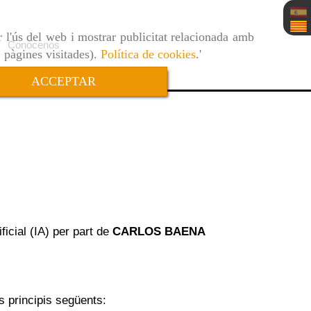
r l'ús del web i mostrar publicitat relacionada amb
Conócenos
, pàgines visitades).
Política de cookies
.'
ACCEPTAR
ficial (IA) per part de
CARLOS BAENA
ls principis següents: