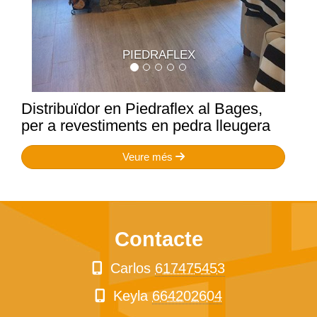
PIEDRAFLEX
Distribuïdor en Piedraflex al Bages,
per a revestiments en pedra lleugera
Veure més
Contacte
Carlos
617475453
Keyla
664202604