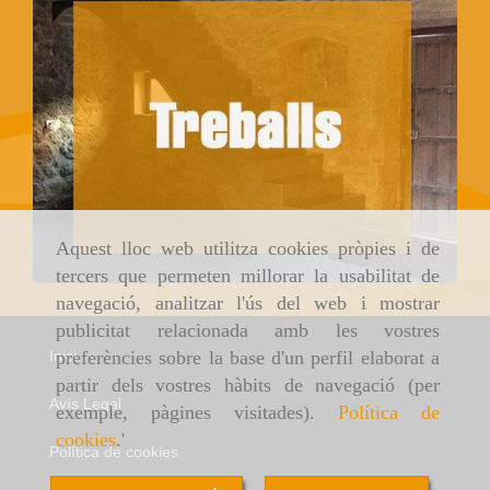
Aquest lloc web utilitza cookies pròpies i de
tercers que permeten millorar la usabilitat de
navegació, analitzar l'ús del web i mostrar
publicitat relacionada amb les vostres
preferències sobre la base d'un perfil elaborat a
Inici
partir dels vostres hàbits de navegació (per
Avís Legal
exemple, pàgines visitades).
Política de
cookies
.'
Política de cookies