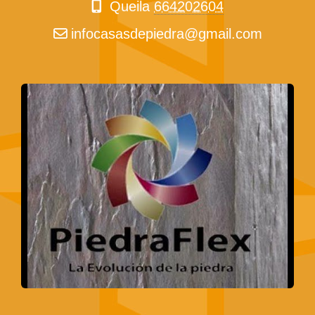
Queila
664202604
infocasasdepiedra
gmail.com