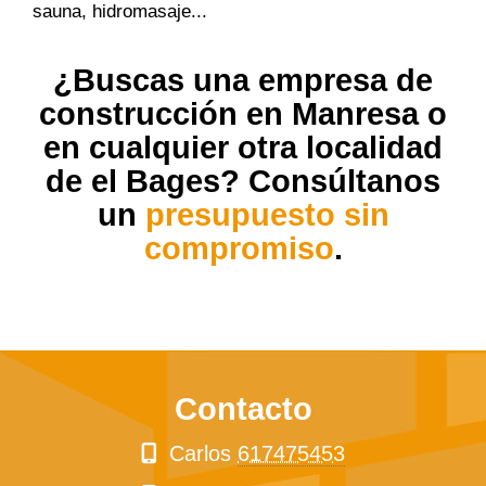
sauna, hidromasaje...
¿Buscas una
empresa de
construcción en Manresa
o
en cualquier otra localidad
de el Bages? Consúltanos
un
presupuesto sin
compromiso
.
Contacto
Carlos
617475453