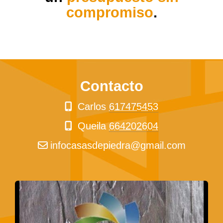
compromiso
.
Contacto
Carlos
617475453
Queila
664202604
infocasasdepiedra
gmail.com