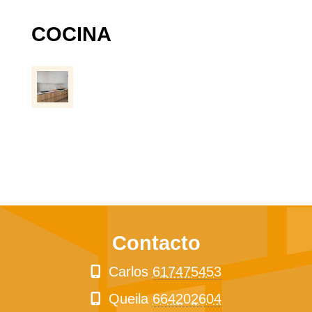
COCINA
Contacto
Carlos
617475453
Queila
664202604