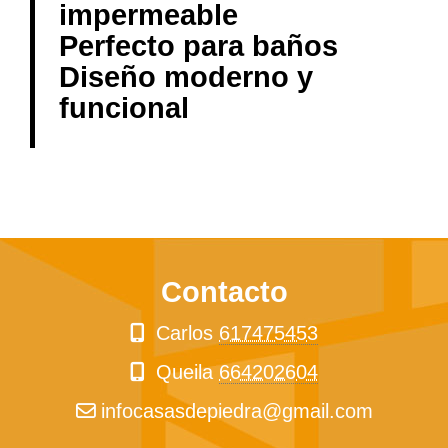
impermeable
Perfecto para baños
Diseño moderno y
funcional
Contacto
Carlos
617475453
Queila
664202604
infocasasdepiedra
gmail.com