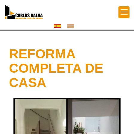
REFORMA
COMPLETA DE
CASA