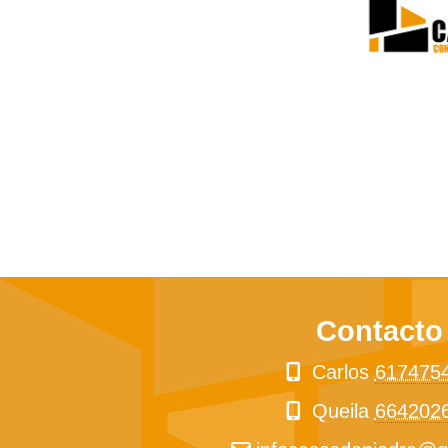
Contacto
Carlos
617475
Queila
664202