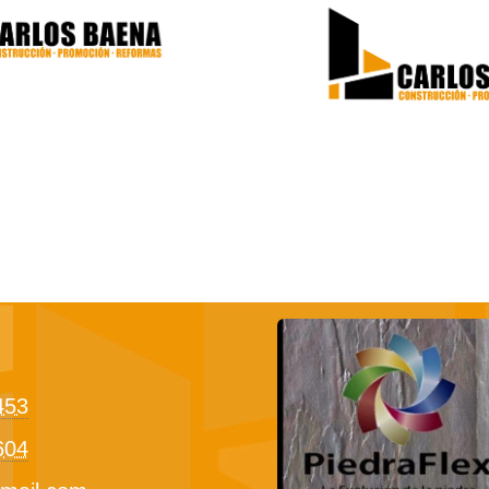
453
604